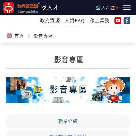
跳
找人才
登入
/
註冊
到
主
政府資源
人資FAQ
移工業務
要
內
首頁
影音專區
容
影音專區
:::
職業介紹