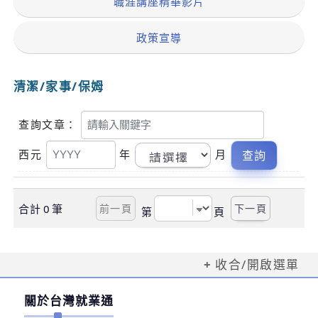
職涯講座精華影片
政策宣導
清潔/家事/保姆
關
查詢文章：
鍵
字
西元
年
月
合計
0
筆
第
頁
收合/開啟選單
關於台灣就業通