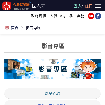
跳
找人才
登入
/
註冊
到
主
政府資源
人資FAQ
移工業務
要
內
首頁
影音專區
容
影音專區
:::
職業介紹