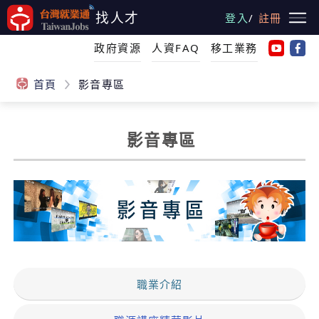
跳
找人才
登入
/
註冊
到
主
政府資源
人資FAQ
移工業務
要
內
首頁
影音專區
容
影音專區
:::
職業介紹