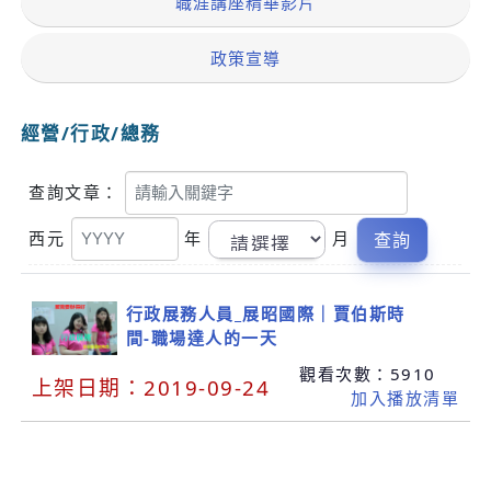
職涯講座精華影片
政策宣導
經營/行政/總務
關
查詢文章：
鍵
字
西元
年
月
行政展務人員_展昭國際｜賈伯斯時
間-職場達人的一天
觀看次數：
5910
上架日期：
2019-09-24
加入播放清單