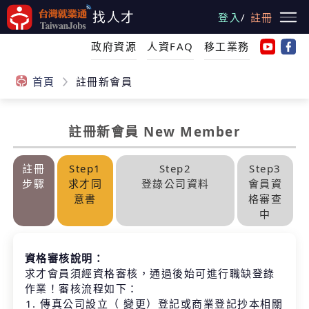
跳
找人才
登入
/
註冊
到
主
政府資源
人資FAQ
移工業務
要
內
首頁
註冊新會員
容
註冊新會員 New Member
:::
註冊
Step1
Step2
Step3
步驟
求才同
登錄公司資料
會員資
意書
格審查
中
主
要
資格審核說明：
內
求才會員須經資格審核，通過後始可進行職缺登錄
容
作業！審核流程如下：
區
傳真公司設立（ 變更）登記或商業登記抄本相關