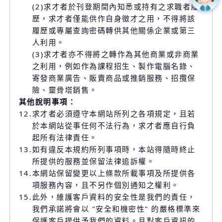
(2)求才者於刊登期間內知悉或持有之求職者履
歷，求才者僅能供作自身徵才之用，不得將該
履歷或專屬查詢密碼轉供其他關係企業或第三
人利用。
(3)求才者亦不得將之轉作為其他商業或非商業
之利用，例如作為課程招生、製作電腦名錄、
寄發商業廣告、販賣商品或推銷服務、招攬保
險、靈骨塔銷售。
其他說明事項：
12.
求才者必須遵守本網站所列之各項規定，且若
於本網站從事任何不法行為，求才者應自行負
起所有法律責任。
13.
如有違反本規約所列事項時，本站得隨時終止
所提供的服務並保留法律追訴權。
14.
本網站保留變更以上條款所載事項及所提供各
項服務內容，且不另作個別通知之權利。
15.
此外，維護客戶資料的安全性是我們的責任，
我們承諾將會以 "安全和機密性" 的嚴格標準來
保護客戶提供予我們的資料。且對客戶資訊的