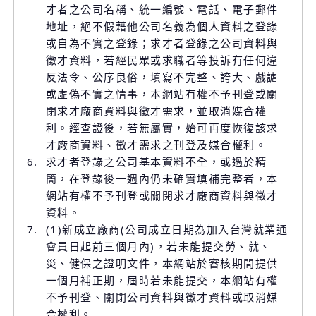
才者之公司名稱、統一編號、電話、電子郵件
地址，絕不假藉他公司名義為個人資料之登錄
或自為不實之登錄；求才者登錄之公司資料與
徵才資料，若經民眾或求職者等投訴有任何違
反法令、公序良俗，填寫不完整、誇大、戲謔
或虛偽不實之情事，本網站有權不予刊登或關
閉求才廠商資料與徵才需求，並取消媒合權
利。經查證後，若無屬實，始可再度恢復該求
才廠商資料、徵才需求之刊登及媒合權利。
6.
求才者登錄之公司基本資料不全，或過於精
簡，在登錄後一週內仍未確實填補完整者，本
網站有權不予刊登或關閉求才廠商資料與徵才
資料。
7.
(1)新成立廠商(公司成立日期為加入台灣就業通
會員日起前三個月內)，若未能提交勞、就、
災、健保之證明文件，本網站於審核期間提供
一個月補正期，屆時若未能提交，本網站有權
不予刊登、關閉公司資料與徵才資料或取消媒
合權利。