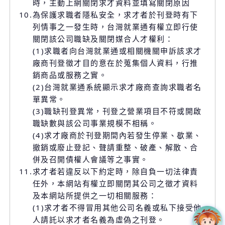
時，主動上網關閉求才資料並填寫關閉原因
10.
為保護求職者隱私安全，求才者於刊登時有下
列情事之一發生時，台灣就業通有權立即行使
關閉該公司職缺及關閉媒合人才權利：
(1)求職者向台灣就業通或相關機關申訴該求才
廠商刊登徵才目的意在於蒐集個人資料，行推
銷商品或服務之實。
(2)台灣就業通系統顯示求才廠商查詢求職者名
單異常。
(3)職缺刊登異常，刊登之營業項目不符或開啟
職缺數與該公司事業規模不相稱。
(4)求才廠商於刊登期間內若發生停業、歇業、
撤銷或廢止登記、聲請重整、破產、解散、合
併及召開債權人會議等之事實。
11.
求才者若違反以下約定時，除自負一切法律責
任外，本網站有權立即關閉其公司之徵才資料
及本網站所提供之一切相關服務：
(1)求才者不得冒用其他公司名義或私下接受他
人請託以求才者名義為虛偽之刊登。