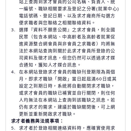
站上查詢到求才會員的公司名稱、負責人、統
一編號、職缺相關要求及登記之分署(就業中心)
電話號碼、登記日期、以及求才廠商所勾選方
便求職者與您聯絡之相關聯絡資料。
3.
選擇『資料不願意公開』之求才會員，則全國
民眾（包含本網站、中高齡者及高齡者就業促
進資源整合網會員與非會員之求職者）均將無
法於本網站查詢到關於此求才會員所登錄的公
司資料及徵才訊息，但您仍然可以透過求才媒
合通知，獲知人才媒合訊息。
4.
在本網站登錄求才會員的職缺刊登期限為兩個
月，即求才職缺「開啟」當日起屆滿60日或其
設定之到期日時，系統將自動關閉求才職缺，
或求才會員的職缺已補實並自行關閉，則任何
人均無法在本網站上查詢到該職缺之訊息。若
仍有求才的需求，建議於職缺關閉後，可上網
更新並重新開啟求才職缺。
求才者義務與法規事項：
5.
求才者於登錄相關連絡資料時，應確實使用求