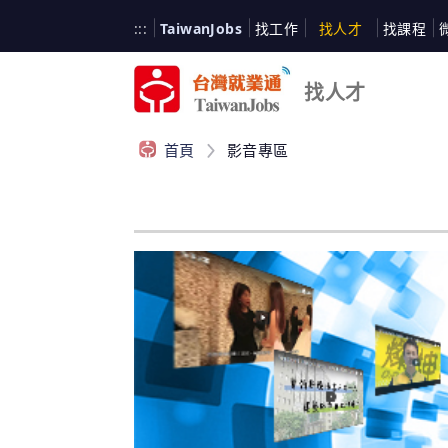
跳
台
:::
TaiwanJobs
找工作
找人才
找課程
到
台
主
灣
灣
要
就
找人才
內
業
就
容
通
首頁
影音專區
業
:::
通