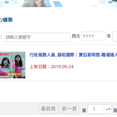
政/總務
關
西元
年
：
鍵
字
行政展務人員_展昭國際｜賈伯斯時間-職場達
上架日期：
2019-09-24
第