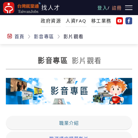
跳
找人才
登入
/
註冊
到
主
政府資源
人資FAQ
移工業務
要
內
首頁
影音專區
影片觀看
容
影音專區
影片觀看
:::
職業介紹