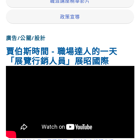
職涯講座精華影片
政策宣導
廣告/公關/設計
賈伯斯時間 - 職場達人的一天
「展覽行銷人員」展昭國際
列印
2019-12-05