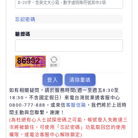
忘
忘記密碼
記
驗證碼
密
碼
清除重填
如有相關疑問，請於服務時間(週一至週五8:30至
18:30，不含國定假日）來電台灣就業通客服中心
0800-777-888，或來信
客服信箱
，我們將於上班時
間主動與您聯繫。謝謝！
(為杜絕有心人士試探密碼之可能，帳號登入失敗達三
次將被鎖住，可使用「忘記密碼」功能取回您的使用
權限，或電洽客服中心解除鎖定)