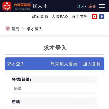
跳
找人才
登入
/
註冊
到
主
政府資源
人資FAQ
移工業務
要
內
首頁
求才登入
容
求才登入
:::
求才登入
尚未加入會員：
加入會員
帳號(統編)
密碼