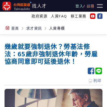
跳
找人才
登入
/
註冊
到
主
政府資源
人資FAQ
移工業務
要
內
首頁
求才資訊
人資專欄
容
幾歲就要強制退休？勞基法修
:::
法：65歲非強制退休年齡，勞雇
協商同意即可延後退休！
列印