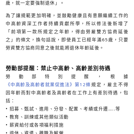
歲，就一定要強制退休」。
為了讓規範更加明確，並鼓勵健康且有意願繼續工作的
中高齡資深工作者持續貢獻所學，所以修法後新增了
「前項第一款所規定之年齡，得由勞雇雙方協商延後
之」的條文，換句話說，即使員工已經年滿65歲，只要
勞資雙方協商同意之後就能將退休年齡延後。
勞動部提醒：禁止中高齡、高齡差別待遇
勞動部特別提醒，根據
《中高齡及高齡者就業促進法》第12條
規定，雇主不得
因年齡而對中高齡者及高齡者在工作上有差別待遇，包
括：
• 招募、甄試、進用、分發、配置、考績或升遷…..等
• 教育、訓練或其他類似活動
• 薪資給付或各項福利措施
• 退休、資遣、離職及解僱