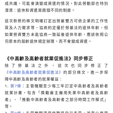
成共識，可能會演變成資遣的情況。對此勞動部也特別
澄清：退休和資遣是兩個不同的制度。
這次新修的條文明確訂定出勞雇雙方可依企業的工作性
質及人力需求等，協商約定優於勞基法的退休年齡，但
如果勞資雙方未能協商一致延後退休年齡，應該依照公
司原本的屆齡退休規定辦理，而不會變成資遣。
《中高齡及高齡者就業促進法》同步修正
除了勞基法之外，這次也同步修正了
《中高齡及高齡者就業促進法》
的部分條文，進一步保
障中高齡及高齡者的就業權益：
1.
第7條
：主管機關至少每三年訂定中高齡者及高齡者
就業計畫，包含「獎勵雇主僱用失業中高齡者及高齡
者」、「推動中高齡者及高齡者之部分時間工作模式」
等。
2.
第9條
：主管機關須提供職場指引手冊，並至少每兩