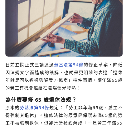
日前立院正式三讀通過
勞基法第54條
的修正草案，降低
因法規文字而造成的誤解，也就是更明確的表達「退休
年齡是可以透過勞資雙方協商」這件事情，讓年滿65歲
的勞工有機會繼續在職場發光發熱！
為什麼要修 65 歲退休法規？
原本的
勞基法第54條
規定：「勞工非年滿65歲，雇主不
得強制其退休」。這條法律的原意是保護未滿65歲的勞
工不被強制退休，但卻常常被誤解成「一旦勞工年滿65